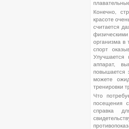
плавательные
Конечно, ст
красоте очень
считается д
физически
организма в 
спорт оказы
Улучшается 
аппарат, вы
повышается 
можете ожид
тренировки т
Что потребу
посещения с
справка дл
свидетель
противопо