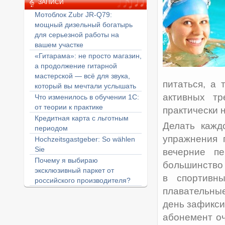
ЗАПИСИ
Мотоблок Zubr JR-Q79:
мощный дизельный богатырь
для серьезной работы на
вашем участке
«Гитарама»: не просто магазин,
а продолжение гитарной
мастерской — всё для звука,
питаться, а 
который вы мечтали услышать
активных тр
Что изменилось в обучении 1С:
от теории к практике
практически 
Кредитная карта с льготным
Делать кажд
периодом
упражнения 
Hochzeitsgastgeber: So wählen
Sie
вечерние п
Почему я выбираю
большинство 
эксклюзивный паркет от
в спортивн
российского производителя?
плавательные
день зафикси
абонемент о