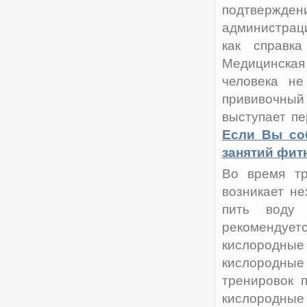
подтверждени
администраци
как справк
Медицинская
человека н
прививочный
выступает п
Если Вы соб
занятий фит
Во время тр
возникает не
пить воду 
рекомендуе
кислородные
кислородны
тренировок 
кислородны