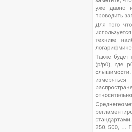
заметить, чт
уже давно и
проводить за
Для того чт
используется 
технике наи
логарифмиче
Также будет 
(p/p0), где
слышимости.
измерятьс
распростран
относительно
Среднегео
регламентир
стандартами
250, 500, … Г