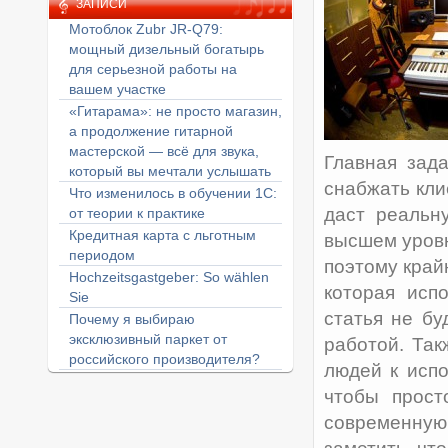
ЗАПИСИ
Мотоблок Zubr JR-Q79:
мощный дизельный богатырь
для серьезной работы на
вашем участке
«Гитарама»: не просто магазин,
а продолжение гитарной
мастерской — всё для звука,
Главная зад
который вы мечтали услышать
снабжать кли
Что изменилось в обучении 1С:
даст реальн
от теории к практике
Кредитная карта с льготным
высшем уров
периодом
поэтому край
Hochzeitsgastgeber: So wählen
которая исп
Sie
статья не бу
Почему я выбираю
эксклюзивный паркет от
работой. Так
российского производителя?
людей к испо
чтобы прост
современную