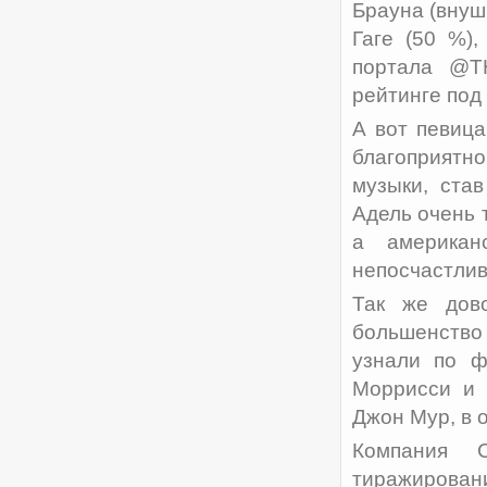
Брауна (внуш
Гаге (50 %),
портала @T
рейтинге под
А вот певица
благоприят
музыки, ста
Адель очень 
а американ
непосчастливи
Так же дово
большенство
узнали по ф
Моррисси и 
Джон Мур, в 
Компания 
тиражирован