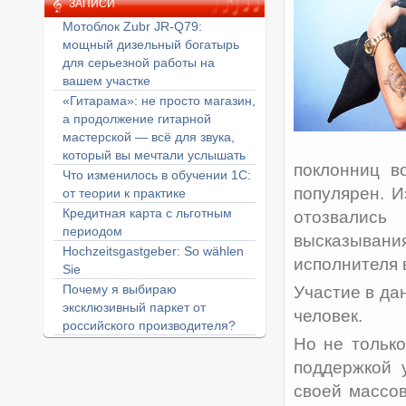
ЗАПИСИ
Мотоблок Zubr JR-Q79:
мощный дизельный богатырь
для серьезной работы на
вашем участке
«Гитарама»: не просто магазин,
а продолжение гитарной
мастерской — всё для звука,
который вы мечтали услышать
поклонниц в
Что изменилось в обучении 1С:
популярен. 
от теории к практике
Кредитная карта с льготным
отозвали
периодом
высказывания
Hochzeitsgastgeber: So wählen
исполнителя 
Sie
Почему я выбираю
Участие в да
эксклюзивный паркет от
человек.
российского производителя?
Но не тольк
поддержкой 
своей массов