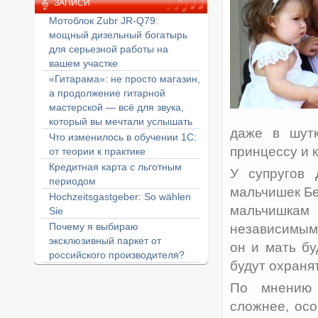
ЗАПИСИ
Мотоблок Zubr JR-Q79:
мощный дизельный богатырь
для серьезной работы на
вашем участке
«Гитарама»: не просто магазин,
а продолжение гитарной
мастерской — всё для звука,
который вы мечтали услышать
даже в шутк
Что изменилось в обучении 1С:
принцессу и к
от теории к практике
Кредитная карта с льготным
У супругов 
периодом
мальчишек Бе
Hochzeitsgastgeber: So wählen
мальчишка
Sie
Почему я выбираю
независимыми
эксклюзивный паркет от
он и мать бу
российского производителя?
будут охраня
По мнению 
сложнее, осо