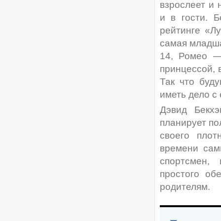
взрослеет и 
и в гости. 
рейтинге «Л
самая младша
14, Ромео —
принцессой, 
Так что буд
иметь дело с
Дэвид Бекхэ
планирует по
своего плот
времени сам
спортсмен,
простого об
родителям.