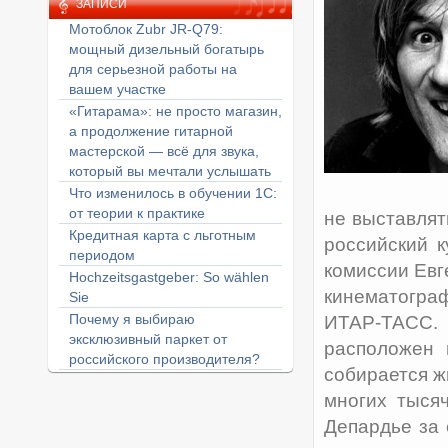
ЗАПИСИ
Мотоблок Zubr JR-Q79:
мощный дизельный богатырь
для серьезной работы на
вашем участке
«Гитарама»: не просто магазин,
а продолжение гитарной
мастерской — всё для звука,
который вы мечтали услышать
Что изменилось в обучении 1С:
от теории к практике
не выставлят
Кредитная карта с льготным
российский к
периодом
комиссии Евг
Hochzeitsgastgeber: So wählen
кинематограф
Sie
Почему я выбираю
ИТАР-ТАСС. 
эксклюзивный паркет от
расположен 
российского производителя?
собирается ж
многих тыся
Депардье за 