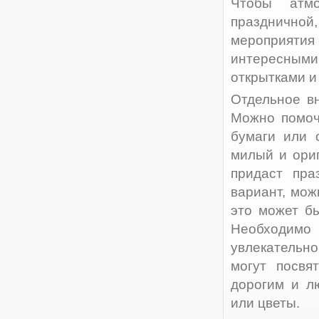
Чтобы атм
праздничной
мероприят
интересным
открытками и
Отдельное в
Можно помоч
бумаги или 
милый и ори
придаст пра
вариант, мож
это может бы
Необходимо 
увлекательно
могут посвя
дорогим и л
или цветы.