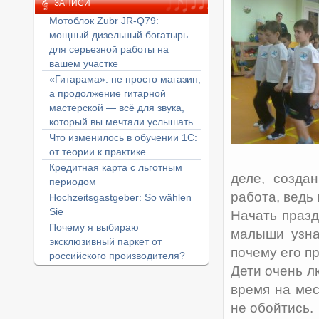
ЗАПИСИ
Мотоблок Zubr JR-Q79:
мощный дизельный богатырь
для серьезной работы на
вашем участке
«Гитарама»: не просто магазин,
а продолжение гитарной
мастерской — всё для звука,
который вы мечтали услышать
Что изменилось в обучении 1С:
от теории к практике
Кредитная карта с льготным
деле, созда
периодом
работа, ведь
Hochzeitsgastgeber: So wählen
Sie
Начать празд
Почему я выбираю
малыши узна
эксклюзивный паркет от
почему его п
российского производителя?
Дети очень л
время на мес
не обойтись.