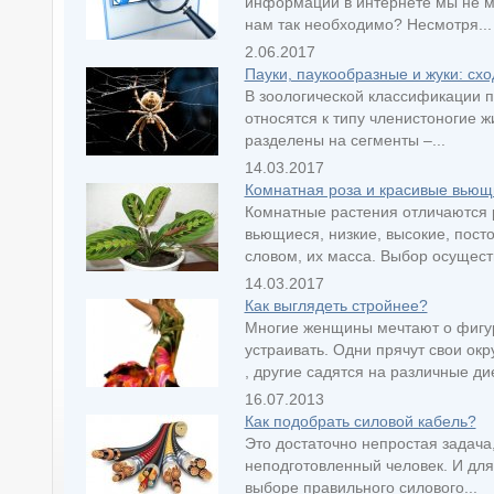
информации в интернете мы не м
нам так необходимо? Несмотря...
2.06.2017
Пауки, паукообразные и жуки: схо
В зоологической классификации 
относятся к типу членистоногие жи
разделены на сегменты –...
14.03.2017
Комнатная роза и красивые вьющ
Комнатные растения отличаются 
вьющиеся, низкие, высокие, пос
словом, их масса. Выбор осуществ
14.03.2017
Как выглядеть стройнее?
Многие женщины мечтают о фигур
устраивать. Одни прячут свои ок
, другие садятся на различные дие
16.07.2013
Как подобрать силовой кабель?
Это достаточно непростая задача
неподготовленный человек. И для 
выборе правильного силового...