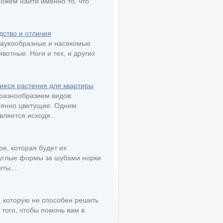
ожем найти именно то, что
дство и отличия
паукообразные и насекомые
вотные. Ноги и тех, и других
иеся растения для квартиры
разнообразием видов:
тоянно цветущие. Одним
ляется исходя...
е, которая будет их
руглые формы за шубами норки
ты....
, которую не способен решить
того, чтобы помочь вам в