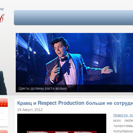
Цветы должны расти вольно
Кравц и Respect Production больше не сотруд
29 Август, 2012
Новости р
всех люби
талантлив
популярн