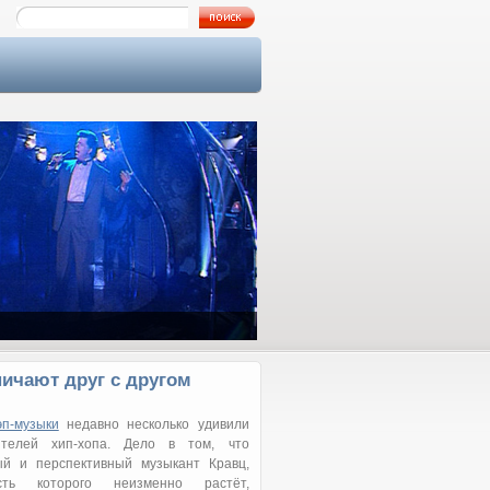
Как я познакомился с Аллой…
ничают друг с другом
эп-музыки
недавно несколько удивили
телей хип-хопа. Дело в том, что
ый и перспективный музыкант Кравц,
ость которого неизменно растёт,