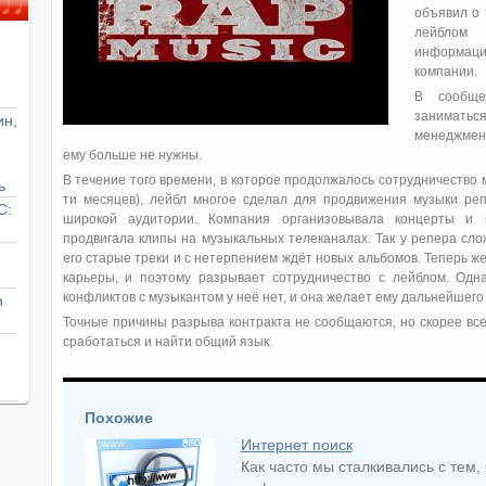
объявил о 
лейблом 
информация
компании.
В сообще
заниматьс
ин,
менеджмен
ему больше не нужны.
В течение того времени, в которое продолжалось сотрудничество м
ь
ти месяцев), лейбл многое сделал для продвижения музыки репе
С:
широкой аудитории. Компания организовывала концерты и 
продвигала клипы на музыкальных телеканалах. Так у репера сло
его старые треки и с нетерпением ждёт новых альбомов. Теперь ж
карьеры, и поэтому разрывает сотрудничество с лейблом. Одн
конфликтов с музыкантом у неё нет, и она желает ему дальнейшего 
n
Точные причины разрыва контракта не сообщаются, но скорее все
сработаться и найти общий язык.
Похожие
Интернет поиск
Как часто мы сталкивались с тем,