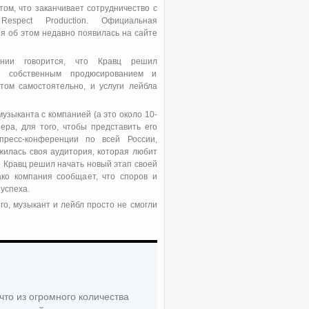
том, что заканчивает сотрудничество с
Respect Production. Официальная
 об этом недавно появилась на сайте
нии говорится, что Кравц решил
я собственным продюсированием и
том самостоятельно, и услуги лейбла
узыканта с компанией (а это около 10-
ра, для того, чтобы представить его
пресс-конференции по всей России,
жилась своя аудитория, которая любит
е Кравц решил начать новый этап своей
ако компания сообщает, что споров и
успеха.
го, музыкант и лейбл просто не смогли
 что из огромного количества