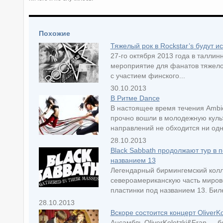
Похожие
Тяжелый рок в Rockstar’s будут и
27-го октября 2013 года в таллинн
мероприятие для фанатов тяжело
с участием финского...
30.10.2013
В Ритме Dance
В настоящее время течения Ambie
прочно вошли в молодежную культ
направлений не обходится ни одна
28.10.2013
Black Sabbath продолжают тур в 
названием 13
Легендарный бирмингемский колле
североамериканскую часть мирово
пластинки под названием 13. Биле
28.10.2013
Вскоре состоится концерт OliverKo
Ансамбль OliverKoletzki&Fran — б