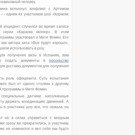
невиновный человек.
мина вспыхнул конфликт с Артемом
 — одним из участников шоу «Караоке
й инцидент случился во время записи
 серии «Караоке киллер». В этом
ограммы участвовал и Митя Фомин. Его
 как автора хита «Все будет хорошо»,
шили использовать в шоу.
ля получения визы в Испанию, вам
мо подать документы в
посольство
кую доставку документов для получения
ть роль официанта. Суть испытания
жен был от одного столика к другому
ий программы и Митя Фомин.
 специальные датчики, наполненные
нту держать координацию движений. А
 в участника шоу все, что лежала на
ыл не в силах справиться с мощным
ки сразу же прекратились, а участнику
е не извинился и вел себя как будто