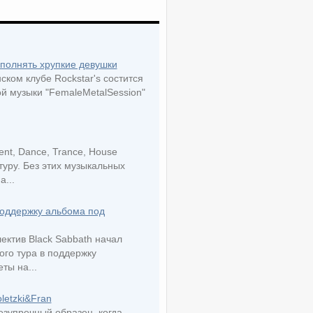
сполнять хрупкие девушки
ском клубе Rockstar's состится
й музыки "FemaleMetalSession"
nt, Dance, Trance, House
уру. Без этих музыкальных
...
поддержку альбома под
ктив Black Sabbath начал
го тура в поддержку
ты на...
letzki&Fran
езупречный образец, когда