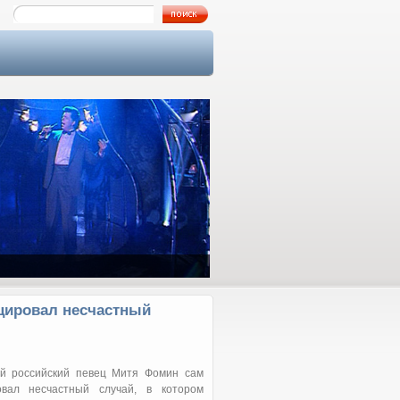
Как я познакомился с Аллой…
цировал несчастный
й российский певец Митя Фомин сам
овал несчастный случай, в котором