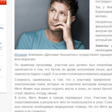
пострадал 
Так, у Фо
Бариновым
киллер».
Неприятны
финальной
ин,
выпуске пр
пригласили
который ре
ь
Заметка:
д
С:
необходи
Испании
. Компания «Дипломат-Консалтинг» осуществляет курьерс
всех видов виз.
По правилам программы, участник шоу должен был попробова
n
заключается в том, что Артем, во время исполнения песни, дол
перенести поднос с едой. А за этим столом расположились ведущ
Сложность заключалась в том, что к участнику прикрепили
электрическим током, которые не позволяли молодому конкурса
Митя Фомин еще решил подлить масла в огонь: он начал бросать
столе: фрукты, посуду, овощи.
В итоге, Митя Фомин и совсем перевернул стол. Участник б
сопротивлением, в результате чего он поскользнулся и упал. Съем
шоу оказали необходимую медицинскую помощь. На что Митя даж
ничего и не случилось.