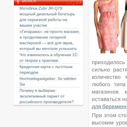
ЗАПИСИ
Мотоблок Zubr JR-Q79:
мощный дизельный богатырь
для серьезной работы на
вашем участке
«Гитарама»: не просто магазин,
а продолжение гитарной
мастерской — всё для звука,
который вы мечтали услышать
Что изменилось в обучении 1С:
от теории к практике
приходилось 
Кредитная карта с льготным
сильно раст
периодом
количество 
Hochzeitsgastgeber: So wählen
любого типа
Sie
Почему я выбираю
магазинов 
эксклюзивный паркет от
оставаться н
российского производителя?
для беремен
При этом сто
высоким уров