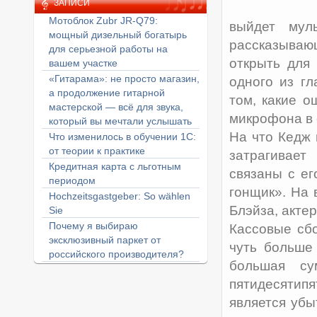
ЗАПИСИ
Мотоблок Zubr JR-Q79:
выйдет мул
мощный дизельный богатырь
рассказываю
для серьезной работы на
открыть для
вашем участке
«Гитарама»: не просто магазин,
одного из гл
а продолжение гитарной
том, какие о
мастерской — всё для звука,
микрофона в 
который вы мечтали услышать
На что Кедж 
Что изменилось в обучении 1С:
от теории к практике
затрагивает
Кредитная карта с льготным
связаны с ег
периодом
гонщик». На 
Hochzeitsgastgeber: So wählen
Блэйза, актер
Sie
Почему я выбираю
Кассовые сб
эксклюзивный паркет от
чуть больше
российского производителя?
большая су
пятидесятип
является убы