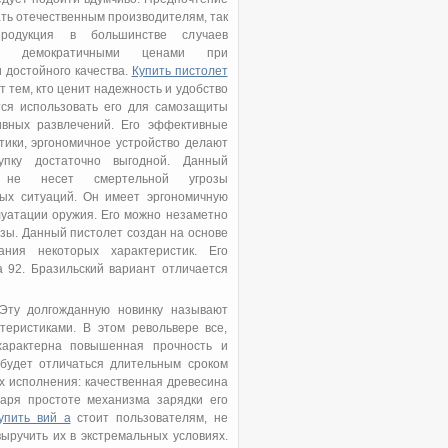
ть отечественным производителям, так
родукция в большинстве случаев
ся демократичными ценами при
 достойного качества.
Купить пистолет
т тем, кто ценит надежность и удобство
тся использовать его для самозащиты
ивных развлечений. Его эффективные
тики, эргономичное устройство делают
упку достаточно выгодной. Данный
 не несет смертельной угрозы
ых ситуаций. Он имеет эргономичную
луатации оружия. Его можно незаметно
озы. Данный пистолет создан на основе
ния некоторых характеристик. Его
 92. Бразильский вариант отличается
 Эту долгожданную новинку называют
теристиками. В этом револьвере все,
характерна повышенная прочность и
 будет отличаться длительным сроком
ах исполнения: качественная древесина
даря простоте механизма зарядки его
упить вий а
стоит пользователям, не
ручить их в экстремальных условиях.