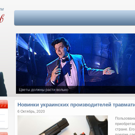
Цветы должны расти вольно
Новинки украинских производителей травмат
6 Октябрь, 2020
Пользов
приобрета
стране. Ег
покупке сл