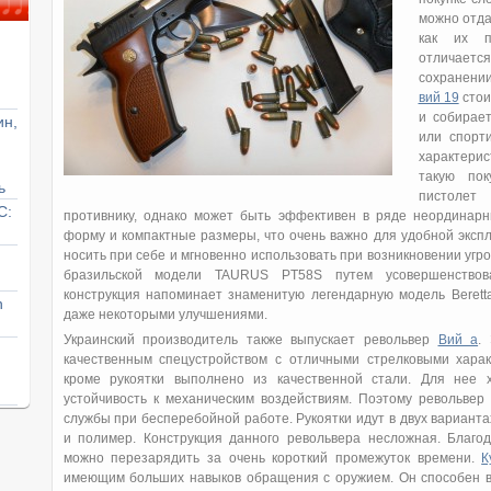
можно отда
как их п
отличает
сохранении
вий 19
стои
и собирае
ин,
или спорт
характерис
такую пок
ь
пистолет
С:
противнику, однако может быть эффективен в ряде неординарн
форму и компактные размеры, что очень важно для удобной эксп
носить при себе и мгновенно использовать при возникновении угр
бразильской модели TAURUS PT58S путем усовершенствова
конструкция напоминает знаменитую легендарную модель Beretta
n
даже некоторыми улучшениями.
Украинский производитель также выпускает револьвер
Вий а
.
качественным спецустройством с отличными стрелковыми харак
кроме рукоятки выполнено из качественной стали. Для нее 
устойчивость к механическим воздействиям. Поэтому револьвер
службы при бесперебойной работе. Рукоятки идут в двух вариант
и полимер. Конструкция данного револьвера несложная. Благо
можно перезарядить за очень короткий промежуток времени.
К
имеющим больших навыков обращения с оружием. Он способен вы