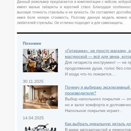
Данный револьвер предлагается в комплектации с кейсом, кобуро
имеет малые габариты и короткий ствол. Благодаря особеннос
высокую точность стрельбы и ее кучность. Он составляет достой
имея боле низкую стоимость. Поэтому данную модель можно 
любителей стрельбы. Он отлично подходит и для самозащиты.
Похожие
«Гитарама»: не просто магазин, 
мастерской — всё для звука, кот
Для гитариста инструмент — не п
продолжение души, голос без сло
И когда что-то ломается,...
30.11.2025
Почему я выбираю эксклюзивный п
производителя?
Выбор напольного покрытия — это
но и залог комфорта и долговечн
Напольное покрытие играет...
14.04.2025
Как выбрать идеальную деталь д
В мире автозапчастей и ремонтов