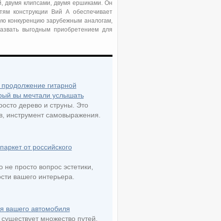
й, двумя клипсами, двумя ершиками. Он
тям конструкции Вий А обеспечивает
ную конкуренцию зарубежным аналогам,
назвать выгодным приобретением для
а продолжение гитарной
орый вы мечтали услышать
росто дерево и струны. Это
в, инструмент самовыражения.
аркет от российского
 не просто вопрос эстетики,
ости вашего интерьера.
ля вашего автомобиля
 существует множество путей,