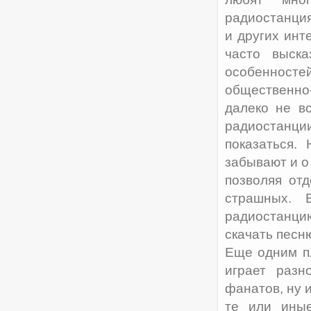
радиостанция
и других инт
часто выск
особенносте
общественно
далеко не в
радиостанци
показаться. 
забывают и о
позволяя от
страшных. 
радиостанци
скачать песн
Еще одним п
играет разн
фанатов, ну 
те или иные