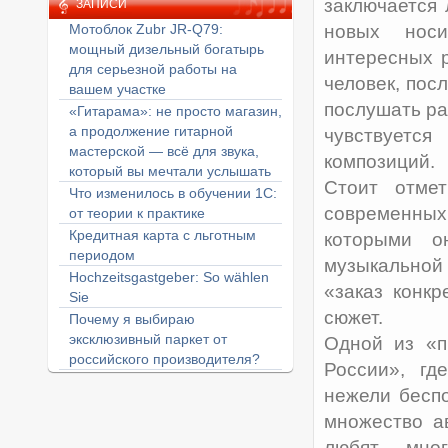
заключается 
ЗАПИСИ
Мотоблок Zubr JR-Q79:
новых носи
мощный дизельный богатырь
интересных 
для серьезной работы на
человек, пос
вашем участке
послушать рад
«Гитарама»: не просто магазин,
а продолжение гитарной
чувствуется
мастерской — всё для звука,
композиций.
который вы мечтали услышать
Стоит отме
Что изменилось в обучении 1С:
современных
от теории к практике
Кредитная карта с льготным
которыми о
периодом
музыкально
Hochzeitsgastgeber: So wählen
«заказ конкр
Sie
сюжет.
Почему я выбираю
эксклюзивный паркет от
Одной из «п
российского производителя?
России», гд
нежели бесп
множество а
любят мно