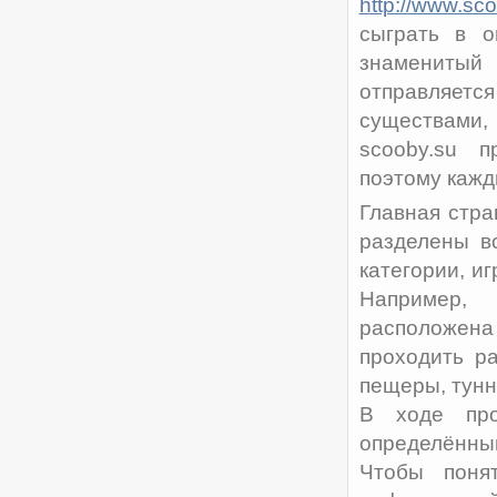
http://www.sc
сыграть в о
знаменитый
отправляет
существами,
scooby.su п
поэтому кажд
Главная стра
разделены в
категории, и
Например, 
расположена
проходить р
пещеры, тунн
В ходе про
определённы
Чтобы понят