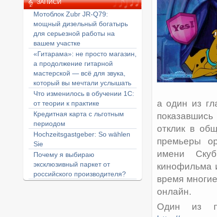
ЗАПИСИ
Мотоблок Zubr JR-Q79:
мощный дизельный богатырь
для серьезной работы на
вашем участке
«Гитарама»: не просто магазин,
а продолжение гитарной
мастерской — всё для звука,
который вы мечтали услышать
Что изменилось в обучении 1С:
а один из гл
от теории к практике
Кредитная карта с льготным
показавшись
периодом
отклик в об
Hochzeitsgastgeber: So wählen
премьеры ор
Sie
имени Скуб
Почему я выбираю
эксклюзивный паркет от
кинофильма 
российского производителя?
время многие
онлайн.
Один из п