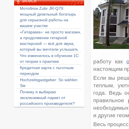
ЗАПИСИ
Мотоблок Zubr JR-Q79:
мощный дизельный богатырь
для серьезной работы на
вашем участке
«Гитарама»: не просто магазин,
а продолжение гитарной
мастерской — всё для звука,
который вы мечтали услышать
Что изменилось в обучении 1С:
работу как
от теории к практике
Кредитная карта с льготным
настоящим п
периодом
Если вы реши
Hochzeitsgastgeber: So wählen
теплым, уют
Sie
Почему я выбираю
года. Ведь 
эксклюзивный паркет от
правильное 
российского производителя?
необходимых
и другие гео
Весь процесс