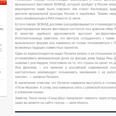
музыкального фестиваля ВОМАД, который пройдет в России вперв
мероприятия также было озвучено. Им станет Кисловодск, куд
деятели музыкальной культуры России и зарубежья. Такими све
пресс-конференции в РИА Новости 11 июля.
Кстати говоря, ВОМАД дословно расшифровывается и переводится 
ин,
Адаптированная версия фестиваля состоится пол девизом «Мир Ро
В качестве идейного вдохновителя выступит экс-фронтме
Исполнительница заметила, что мечтала сотрудничать с таким
музыкального форума она намерена не только познакомиться с П
ь
возможных будущих совместных проектов.
С:
Один из корреспондентов задал Пелагее вопрос о ее отношении п
устанавливать мемориальную доску на фасаде дома барда Яны Дя
знакома с рок-бардом, посетовала на то, что страна не ценит по д
Яна Дягилева – это явление в российской современной поэз
n
настоятельно рекомендует познакомить чиновников с ее рабо
пенсии», — заявила Пелагея.
В заключение отметим, что Пелагея намерена выступить в столи
«Поле-Мьюзик». К слову, она намерена спеть с узбекской исполни
и узбекском языках.
Заметка: Театр песка «Санд-Шоу» предлагает заказать такую услугу
заказ вы можете на сайте театра — sand-show.ru.