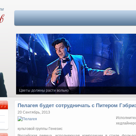
Цветы должны расти вольно
Пелагея будет сотрудничать с Питером Гэбр
20 Сентябрь, 2013
Исполнит
хедлайнеро
культовой группы Генезис
Российская певица, исполняющая композиции в стиле фолк-ро