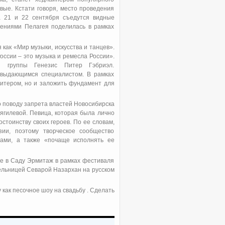
ые. Кстати говоря, место проведения
а 21 и 22 сентября съедутся видные
дениями Пелагея поделилась в рамках
как «Мир музыки, искусства и танцев».
ссии – это музыка и ремесла России».
н группы Генезис Питер Гэбриэл.
 выдающимся специалистом. В рамках
итером, но и заложить фундамент для
о поводу запрета властей Новосибирска
гилевой. Певица, которая была лично
остоинству своих героев. По ее словам,
ии, поэтому творческое сообщество
тами, а также «почаще исполнять ее
це в Саду Эрмитаж в рамках фестиваля
тельницей Севарой Назархан на русском
 как песочное шоу на свадьбу . Сделать