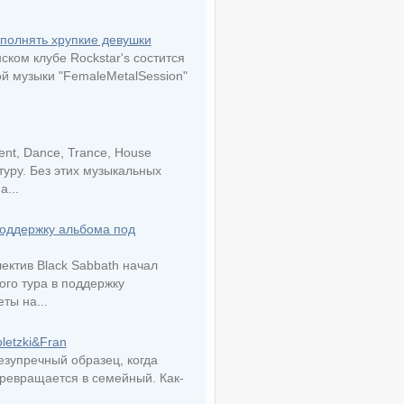
сполнять хрупкие девушки
ском клубе Rockstar's состится
й музыки "FemaleMetalSession"
nt, Dance, Trance, House
уру. Без этих музыкальных
...
поддержку альбома под
ктив Black Sabbath начал
го тура в поддержку
ты на...
letzki&Fran
езупречный образец, когда
ревращается в семейный. Как-