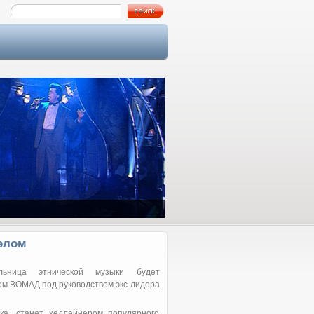
Как я познакомился с Аллой…
иэлом
ельница этнической музыки будет
м ВОМАД под руководством экс-лидера
ка, станет хедлайнером популярного