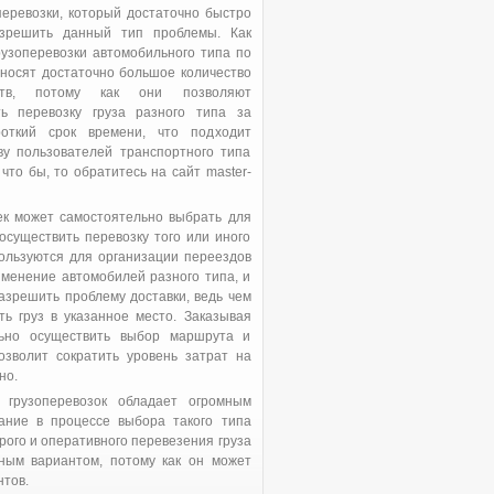
перевозки, который достаточно быстро
зрешить данный тип проблемы. Как
рузоперевозки автомобильного типа по
 носят достаточно большое количество
ств, потому как они позволяют
ть перевозку груза разного типа за
откий срок времени, что подходит
ву пользователей транспортного типа
что бы, то обратитесь на сайт master-
ек может самостоятельно выбрать для
осуществить перевозку того или иного
пользуются для организации переездов
именение автомобилей разного типа, и
зрешить проблему доставки, ведь чем
ь груз в указанное место. Заказывая
льно осуществить выбор маршрута и
зволит сократить уровень затрат на
но.
 грузоперевозок обладает огромным
ание в процессе выбора такого типа
орого и оперативного перевезения груза
ьным вариантом, потому как он может
нтов.