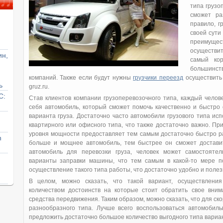
типа грузо
сможет ра
правило, г
своей сути
преимуще
осуществи
ин,
самый кор
большинст
компаний. Также если будут нужны
грузчики переезд
осуществить 
ь
gruz.ru.
С:
Став клиентов компании грузоперевозочного типа, каждый челов
себя автомобиль, который сможет помочь качественно и быстро 
варианта груза. Достаточно часто автомобили грузового типа ис
квартирного или офисного типа, что также достаточно важно. Пр
уровня мощности предоставляет тем самым достаточно быстро ра
n
больше и мощнее автомобиль, тем быстрее он сможет доставит
автомобиль для перевозки груза, человек может самостояте
варианты заправки машины, что тем самым в какой-то мере по
осуществление такого типа работы, что достаточно удобно и полез
В целом, можно сказать, что такой вариант, осуществления
количеством достоинств на которые стоит обратить свое вним
средства передвижения. Таким образом, можно сказать, что для ск
разнообразного типа. Лучше всего воспользоваться автомобил
предложить достаточно большое количество выгодного типа вариа