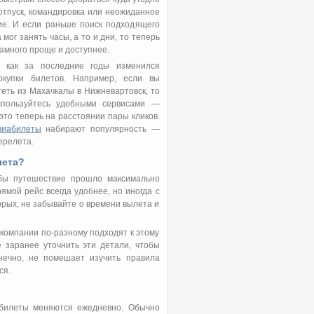
отпуск, командировка или неожиданное
ие. И если раньше поиск подходящего
мог занять часы, а то и дни, то теперь
намного проще и доступнее.
, как за последние годы изменился
окупки билетов. Например, если вы
теть из Махачкалы в Нижневартовск, то
спользуйтесь удобными сервисами —
это теперь на расстоянии пары кликов.
виабилеты
набирают популярность —
ерелета.
лета?
обы путешествие прошло максимально
ямой рейс всегда удобнее, но иногда с
орых, не забывайте о времени вылета и
компании по-разному подходят к этому
е заранее уточнить эти детали, чтобы
нечно, не помешает изучить правила
ся.
иабилеты меняются ежедневно. Обычно