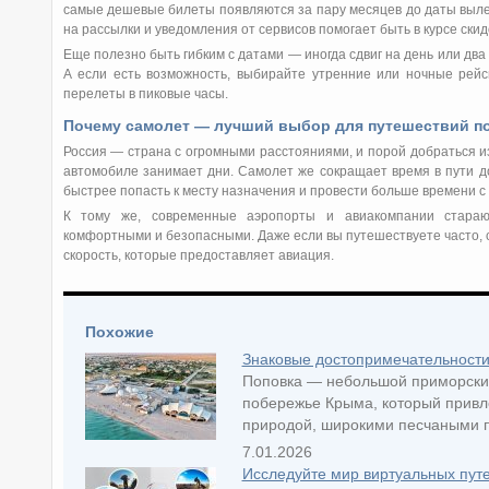
самые дешевые билеты появляются за пару месяцев до даты выле
на рассылки и уведомления от сервисов помогает быть в курсе ски
Еще полезно быть гибким с датами — иногда сдвиг на день или два
А если есть возможность, выбирайте утренние или ночные рейс
перелеты в пиковые часы.
Почему самолет — лучший выбор для путешествий п
Россия — страна с огромными расстояниями, и порой добраться из
автомобиле занимает дни. Самолет же сокращает время в пути до
быстрее попасть к месту назначения и провести больше времени с 
К тому же, современные аэропорты и авиакомпании стараю
комфортными и безопасными. Даже если вы путешествуете часто, 
скорость, которые предоставляет авиация.
Похожие
Знаковые достопримечательности
Поповка — небольшой приморский
побережье Крыма, который привл
природой, широкими песчаными п
7.01.2026
Исследуйте мир виртуальных пут