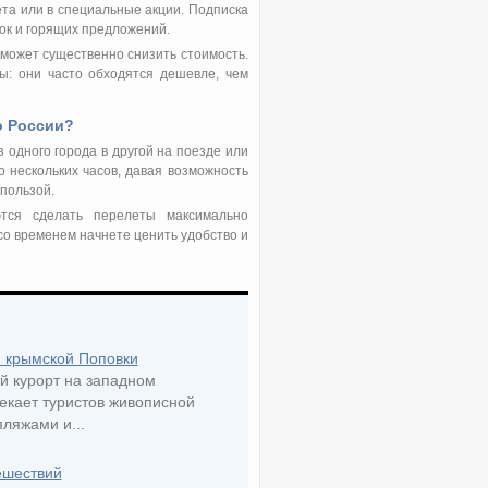
та или в специальные акции. Подписка
док и горящих предложений.
 может существенно снизить стоимость.
ы: они часто обходятся дешевле, чем
о России?
 одного города в другой на поезде или
 нескольких часов, давая возможность
пользой.
тся сделать перелеты максимально
со временем начнете ценить удобство и
 крымской Поповки
 курорт на западном
екает туристов живописной
ляжами и...
ешествий