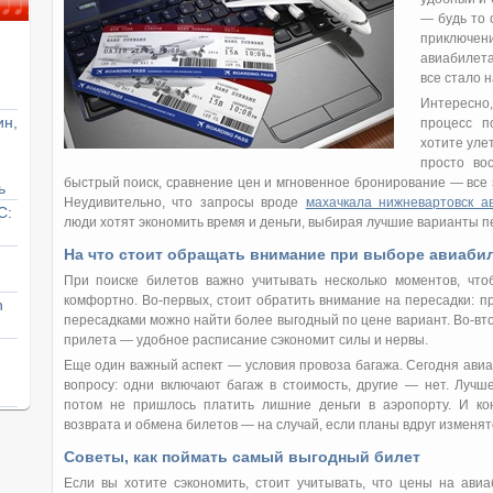
— будь то 
приключен
авиабилета 
все стало 
Интересно
ин,
процесс п
хотите уле
просто во
быстрый поиск, сравнение цен и мгновенное бронирование — все 
ь
Неудивительно, что запросы вроде
махачкала нижневартовск а
С:
люди хотят экономить время и деньги, выбирая лучшие варианты п
На что стоит обращать внимание при выборе авиаби
При поиске билетов важно учитывать несколько моментов, чт
комфортно. Во-первых, стоит обратить внимание на пересадки: пр
n
пересадками можно найти более выгодный по цене вариант. Во-вт
прилета — удобное расписание сэкономит силы и нервы.
Еще один важный аспект — условия провоза багажа. Сегодня авиа
вопросу: одни включают багаж в стоимость, другие — нет. Лучш
потом не пришлось платить лишние деньги в аэропорту. И ко
возврата и обмена билетов — на случай, если планы вдруг изменят
Советы, как поймать самый выгодный билет
Если вы хотите сэкономить, стоит учитывать, что цены на ав