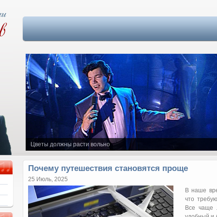
Цветы должны расти вольно
Почему путешествия становятся проще
25 Июль, 2025
В наше вр
что требую
Все чаще 
удобный и 