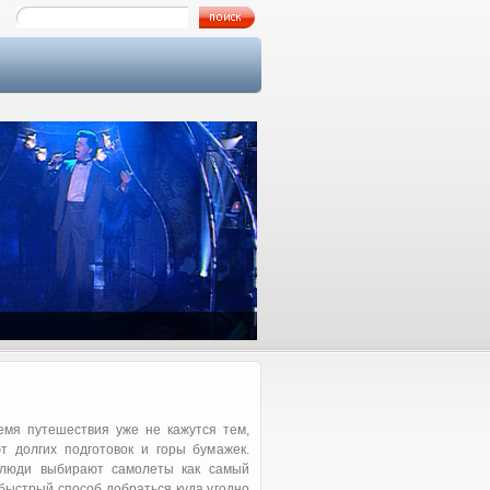
Как я познакомился с Аллой…
емя путешествия уже не кажутся тем,
т долгих подготовок и горы бумажек.
люди выбирают самолеты как самый
быстрый способ добраться куда угодно