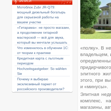
ЗАПИСИ
Мотоблок Zubr JR-Q79:
мощный дизельный богатырь
для серьезной работы на
вашем участке
«Гитарама»: не просто магазин,
а продолжение гитарной
мастерской — всё для звука,
который вы мечтали услышать
«полку». В н
Что изменилось в обучении 1С:
от теории к практике
владельцем, 
Кредитная карта с льготным
определенный
периодом
придирчивого
Hochzeitsgastgeber: So wählen
элитного жи
Sie
Почему я выбираю
этого, при в
эксклюзивный паркет от
и «минусы».
российского производителя?
Элитная нед
комплекс, н
магазины, ав