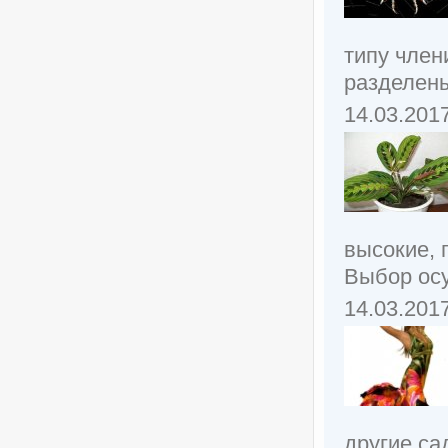
типу член
разделены
14.03.201
высокие, 
Выбор осу
14.03.201
другие са