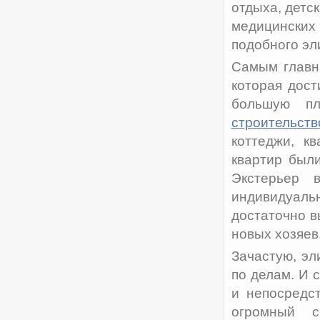
отдыха, детс
медицинских
подобного эл
Самым главн
которая дост
большую п
строительств
коттеджи, к
квартир был
Экстерьер 
индивидуаль
достаточно в
новых хозяев
Зачастую, э
по делам. И 
и непосредс
огромный с