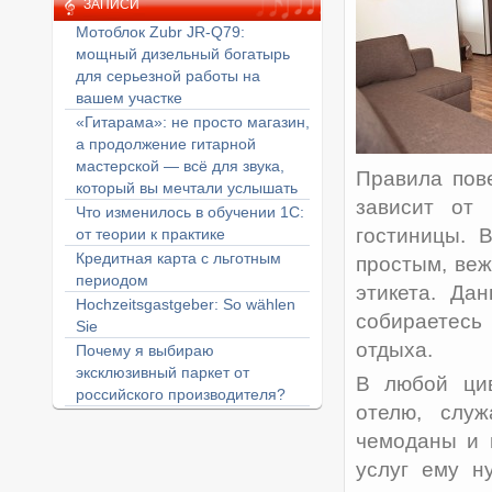
ЗАПИСИ
Мотоблок Zubr JR-Q79:
мощный дизельный богатырь
для серьезной работы на
вашем участке
«Гитарама»: не просто магазин,
а продолжение гитарной
мастерской — всё для звука,
Правила пов
который вы мечтали услышать
зависит от
Что изменилось в обучении 1С:
гостиницы. 
от теории к практике
Кредитная карта с льготным
простым, ве
периодом
этикета.
Дан
Hochzeitsgastgeber: So wählen
собираетес
Sie
отдыха.
Почему я выбираю
эксклюзивный паркет от
В любой цив
российского производителя?
отелю, служ
чемоданы и 
услуг ему н