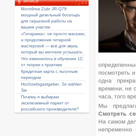
ЗАПИСИ
Мотоблок Zubr JR-Q79:
мощный дизельный богатырь
для серьезной работы на
вашем участке
«Гитарама»: не просто магазин,
а продолжение гитарной
мастерской — всё для звука,
который вы мечтали услышать
Что изменилось в обучении 1С:
определенн
от теории к практике
Кредитная карта с льготным
посмотреть и
периодом
одна прекра
Hochzeitsgastgeber: So wählen
времени, не 
Sie
часа, того вр
Почему я выбираю
эксклюзивный паркет от
Мы предлаг
российского производителя?
Смотреть с
На самом дел
непременно 