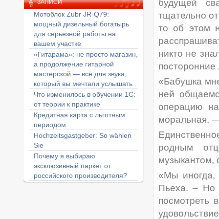
будущей св
ЗАПИСИ
Мотоблок Zubr JR-Q79:
тщательно от
мощный дизельный богатырь
то об этом 
для серьезной работы на
расспрашива
вашем участке
никто не зна
«Гитарама»: не просто магазин,
а продолжение гитарной
посторонние 
мастерской — всё для звука,
«Бабушка мне
который вы мечтали услышать
ней общаемс
Что изменилось в обучении 1С:
от теории к практике
операцию на
Кредитная карта с льготным
моральная, —
периодом
Единственно
Hochzeitsgastgeber: So wählen
Sie
родным отц
Почему я выбираю
музыкантом,
эксклюзивный паркет от
«Мы иногда,
российского производителя?
Пьеха. – Но 
посмотреть в
удовольстви