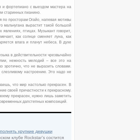
я и фортепиано с выездом мастера на
ии старинных пианино.
ся по просторам Огайо, напевая мотивы
ого мальчугана вырастит такой большой
 явлениях, птицах. Музыкант говорит,
ечает, как солнце сменяет луна, как
аряется влага и плачут небеса. В духе
узыка в действительности чрезвычайно
олии, нежность мелодий – все это на
о эротично, что не выразить словами.
 слезливому настроению. Это надо не
маешь, что мир настолько прекрасен. В
ние своей причастности к прекрасному.
своему прекрасен, нужно лишь заметить
 современных дапстепных композиций.
сполнять хрупкие девушки
ском клубе Rockstar's состится