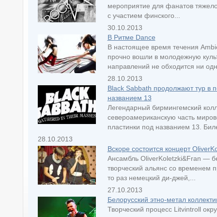
мероприятие для фанатов тяжело
с участием финского...
30.10.2013
В Ритме Dance
В настоящее время течения Ambie
прочно вошли в молодежную культ
направлений не обходится ни одна
28.10.2013
Black Sabbath продолжают тур в 
названием 13
Легендарный бирмингемский колле
североамериканскую часть мирово
пластинки под названием 13. Биле
28.10.2013
Вскоре состоится концерт OliverKo
Ансамбль OliverKoletzki&Fran — б
творческий альянс со временем п
то раз немецкий ди-джей,...
27.10.2013
Белорусский этно-метал коллектив 
Творческий процесс Litvintroll ок