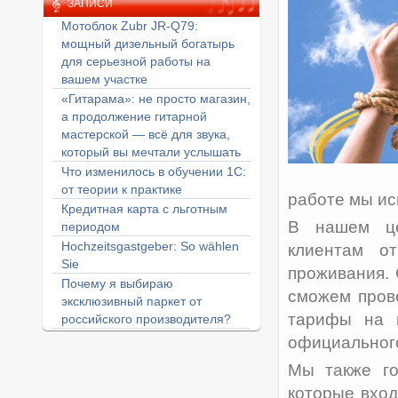
ЗАПИСИ
Мотоблок Zubr JR-Q79:
мощный дизельный богатырь
для серьезной работы на
вашем участке
«Гитарама»: не просто магазин,
а продолжение гитарной
мастерской — всё для звука,
который вы мечтали услышать
Что изменилось в обучении 1С:
от теории к практике
работе мы ис
Кредитная карта с льготным
В нашем це
периодом
Hochzeitsgastgeber: So wählen
клиентам о
Sie
проживания.
Почему я выбираю
сможем пров
эксклюзивный паркет от
тарифы на 
российского производителя?
официального 
Мы также го
которые вход