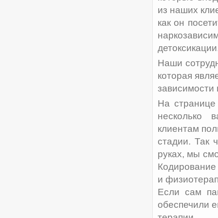
из наших кли
как он посет
наркозависим
детоксикации
Наши сотрудн
которая явля
зависимости 
На странице
несколько 
клиентам пол
стадии. Так 
руках, мы см
Кодирование
и физиотерап
Если сам па
обеспечили е
терапии.