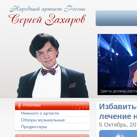
Цветы должны расти
Избавить
РУБРИКИ
лечение 
Немного о артисте
Обзоры музыкальные
5 Октябрь, 2
Продюссеры