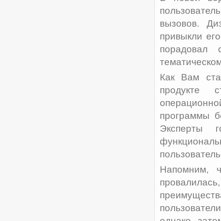
пользовател
вызовов. Ди
привыкли его
порадовал 
тематическом
Как Вам ста
продукте с
операционно
программы б
Эксперты г
функционал
пользователь
Напомним, 
провалилась
преимуществ
пользовател
однако зате