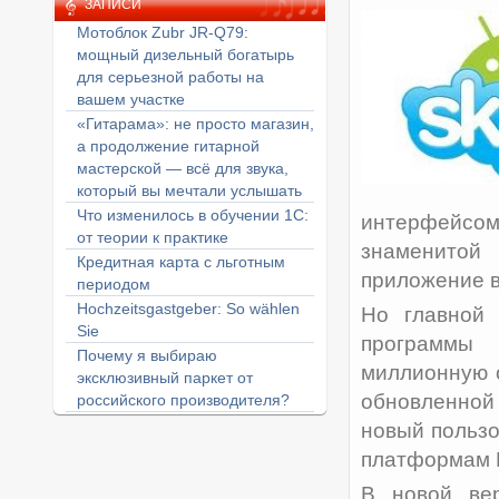
ЗАПИСИ
Мотоблок Zubr JR-Q79:
мощный дизельный богатырь
для серьезной работы на
вашем участке
«Гитарама»: не просто магазин,
а продолжение гитарной
мастерской — всё для звука,
который вы мечтали услышать
Что изменилось в обучении 1С:
интерфейсом.
от теории к практике
знаменитой
Кредитная карта с льготным
приложение в
периодом
Hochzeitsgastgeber: So wählen
Но главной 
Sie
программы 
Почему я выбираю
миллионную о
эксклюзивный паркет от
обновленной
российского производителя?
новый пользо
платформам 
В новой вер