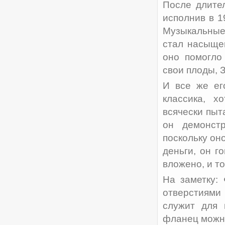
После длите
исполнив в 1
Музыкальные 
стал насыщен
оно помогло
свои плоды, 
И все же ег
классика, х
всячески пыт
он демонстр
поскольку он
деньги, он г
вложено, и то
На заметку:
отверстиями
служит для 
фланец можн