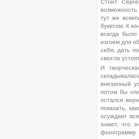
Стоит Серге
возможность 
тут же вскип
букетом. К ко
всегда было
изгоем для о
себя, дать п
смогла устоят
И творческа
складывала
внезапный ус
потом бы «пи
остался вер
показать, ка
осуждает вс
знают, что 
фонограмму.