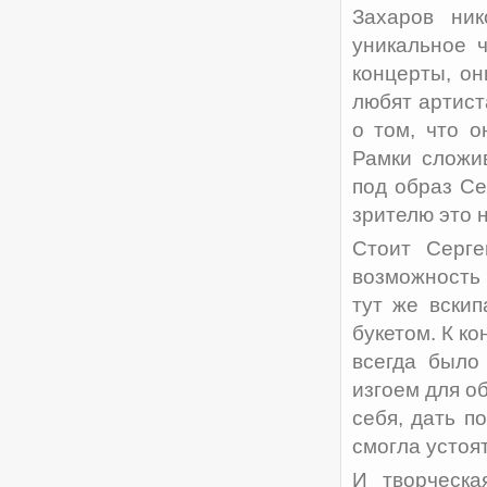
Захаров ни
уникальное 
концерты, он
любят артист
о том, что о
Рамки сложи
под образ Се
зрителю это 
Стоит Серге
возможность 
тут же вскип
букетом. К ко
всегда было
изгоем для о
себя, дать п
смогла устоят
И творческа