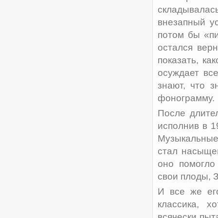
складывала
внезапный ус
потом бы «пи
остался вер
показать, ка
осуждает вс
знают, что 
фонограмму.
После длите
исполнив в 1
Музыкальные 
стал насыщен
оно помогло
свои плоды, 
И все же ег
классика, х
всячески пыт