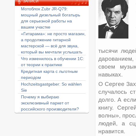
ЗАПИСИ
Мотоблок Zubr JR-Q79:
мощный дизельный богатырь
для серьезной работы на
вашем участке
«Гитарама»: не просто магазин,
а продолжение гитарной
мастерской — всё для звука,
тысячи люде
который вы мечтали услышать
дарованием, 
Что изменилось в обучении 1С:
от теории к практике
своем музык
Кредитная карта с льготным
навыках.
периодом
О Сергее Зах
Hochzeitsgastgeber: So wählen
Sie
случалось с
Почему я выбираю
долго. А есл
эксклюзивный паркет от
книгу. Серг
российского производителя?
волны», прос
людей, а сц
нравится.