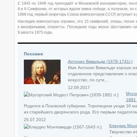
С 1943 по 1948 год преподаёт в Московской консерватории, пос
8 и 9 Симфонии, от которых ждали гимна победе, а получили, по с
1968 год, первый секретарь Союза композиторов СССР, вступает в
Наследие композитора огромно, это 15 симфоний, оперы, песни 
к кинофильмам, оперетты. Последние годы жизни Шостакович си
9 августа 1975 года.
Похожие
Антонио Вивальди (1678-1741г.)
Имя Антонио Вивальди хорошо изв
отдаленное представление о клас
искусство, по сути,...
12.09.2017
Мусо
1881 г
Родился в Псковской губернии, Торопецком уезде 16 м
из старейшего дворянского рода. Его первым педагогом
25.07.2012
Клаудио Монте
Творчество и