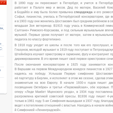
В 1890 году он переезжает в Петербург, и учится в Петербур
работает в Палате мер и весов. Дед по матери, Василий Кок
в Бодайбо и ему была более привычна
спецодежда
и его ремесл
Софья, пианистка, училась в Петербургской консерватории, где 
и в 1903 году они женились.
Шостакович был средним ребёнком в се
младшая Зоя ветеринар. В1915 году учась в Коммерческой гимн
ин,
Салтане» Римского-Корсакова, и под сильным музыкальным впеч
музыкой. Первые уроки получает от матери, затем в музыкально
педагога по классу фортепиано.
ь
В 1918 году уходит из школы и после того как его прослушал, 
С:
Глазунов, молодой музыкант в 1919 году поступает в Петроградску
Штейнберга изучает оркестровку и гармонию, фугу и контрапункт п
дирижированием. В это время пишет своё первое оркестровое соч
После окончания консерватории в 1925 году занимается кон
В Варшаве на первом Международном конкурсе пианистов в 1927 
n
надеясь на победу. Услышав Первую симфонию Шостакович
её партитуру в Берлин, и исполняет в этом же сезоне, сделав эти
знаменитым на всю Европу. В начале 1930-х годов пишет дв
посвящение Октябрю» и третья «Первомайская», обе хоровые. По
оперу «Леди Макбет Мценского уезда», в 1934 году поставлена
разгромлена критикой советской прессы. В1936 году пишет 4-
только в 1961 году. 5-ая Симфония вышедшая в 1937 году, благода
ведет к потеплению отношений с властью. Находясь в начале войны
й Симфонией «Ленинградской».