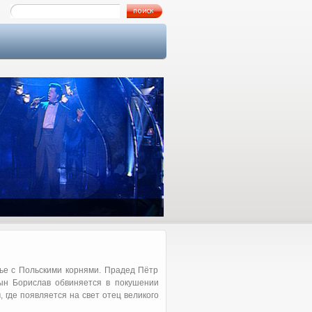
Как я познакомился с Аллой…
емье с Польскими корнями. Прадед Пётр
сын Борислав обвиняется в покушении
, где появляется на свет отец великого