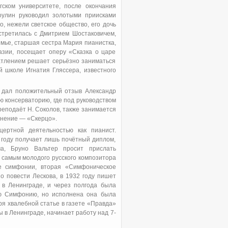
гском университете, после окончания
оулин руководил золотыми приисками
о, нежели светское общество, его дочь
встретилась с Дмитрием Шостаковичем,
мье, старшая сестра Мария пианистка,
азии, посещает оперу «Сказка о царе
атлением решает серьёзно заниматься
й школе Игнатия Гляссера, известного
и дал положительный отзыв Александр
ю консерваторию, где под руководством
реподаёт Н. Соколов, также занимается
инение — «Скерцо».
цертной деятельностью как пианист.
году получает лишь почётный диплом,
а, Бруно Вальтер просит прислать
м самым молодого русского композитора
е симфонии, вторая «Симфоническое
 повести Лескова, в 1932 году пишет
 в Ленинграде, и через полгода была
ую Симфонию, но исполнена она была
ря хвалебной статье в газете «Правда»
 в Ленинграде, начинает работу над 7-