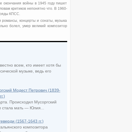
ле окончания войны в 1945 году пишет
ловам критиков непонятно что. В 1960-
 ряды КПСС.
и романсы, концерты и сонаты, музыка
льно болел, умер великий композитор
естно всем, кто имеет хотя бы
сической музыке, ведь его
ргский Модест Петрович (1839-
г.)
арта. Происходил Мусоргский
 стала мать — Юлия...
верди (1567-1643 гг.)
тальянского композитора